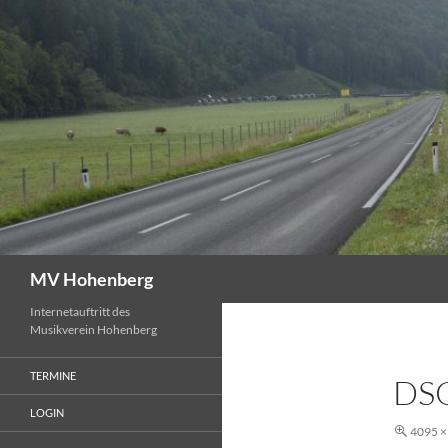
Suchen
MV Hohenberg
Internetauftritt des
Musikverein Hohenberg
TERMINE
DS
LOGIN
4095 ×