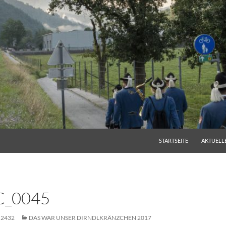
ZUM INHALT SPRINGEN
STARTSEITE
AKTUELL
C_0045
 2432
DAS WAR UNSER DIRNDLKRÄNZCHEN 2017