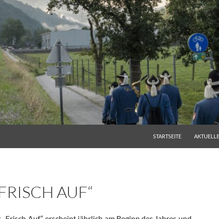
ZUM INHALT SPRINGEN
STARTSEITE
AKTUELL
FRISCH AUF“
 „Frisch Auf“ erscheint jährlich am Beginn des Jahres und