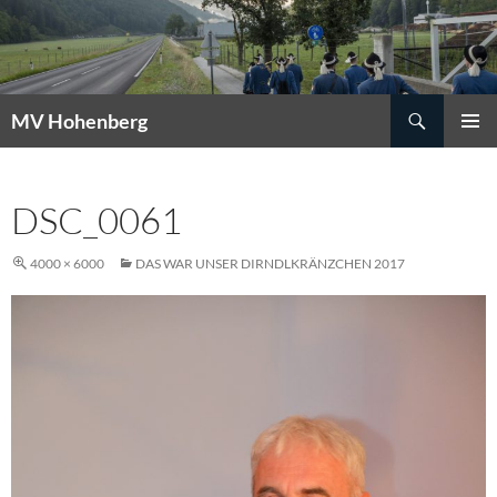
Suchen
MV Hohenberg
ZUM
PRIMÄR
INHALT
MENÜ
SPRINGEN
DSC_0061
4000 × 6000
DAS WAR UNSER DIRNDLKRÄNZCHEN 2017