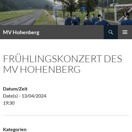
Suchen
MV Hohenberg
ZUM
PRIMÄR
INHALT
MENÜ
SPRINGEN
FRÜHLINGSKONZERT DES
MV HOHENBERG
Datum/Zeit
Date(s) - 13/04/2024
19:30
Kategorien