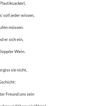
lastiksackerl,
s`soll jeder wissen,
aufen müssen.
d er sich ein,
Doppler Wein.
rgiss sie nicht,
Gschicht:
ter Freund uns sein
ucker und literweis Wein!