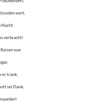
Platzkonzert,
Stunden wert,
ob Nacht
ns verbracht!
 Reisen war
ogar.
 er trank,
ott sei Dank,
erpackerl