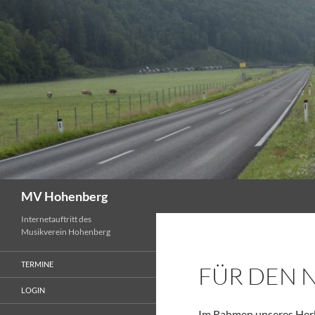
Suchen
MV Hohenberg
Internetauftritt des
Musikverein Hohenberg
TERMINE
FÜR DEN 
LOGIN
Im Rahmen unseres Herb