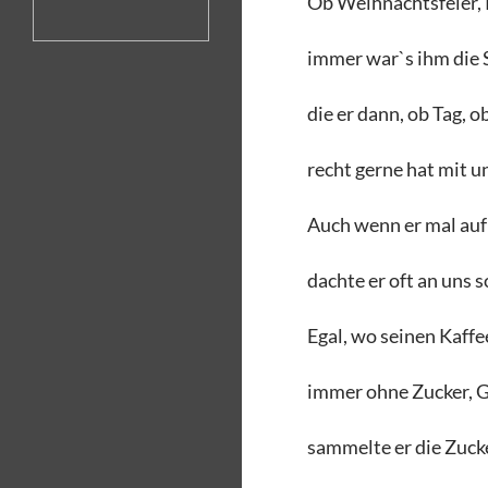
Ob Weihnachtsfeier, 
immer war`s ihm die 
die er dann, ob Tag, 
recht gerne hat mit u
Auch wenn er mal auf
dachte er oft an uns s
Egal, wo seinen Kaffee
immer ohne Zucker, G
sammelte er die Zuck