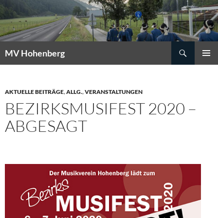
Suchen
MV Hohenberg
ZUM
PRIMÄR
INHALT
MENÜ
SPRINGEN
AKTUELLE BEITRÄGE
,
ALLG.
,
VERANSTALTUNGEN
BEZIRKSMUSIFEST 2020 –
ABGESAGT