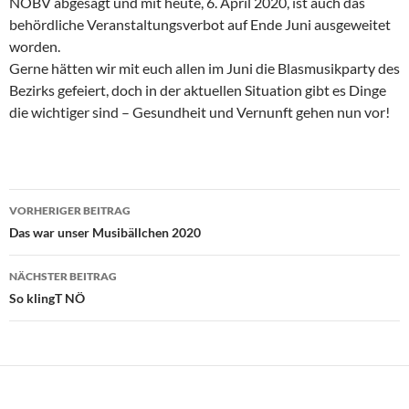
NÖBV abgesagt und mit heute, 6. April 2020, ist auch das
behördliche Veranstaltungsverbot auf Ende Juni ausgeweitet
worden.
Gerne hätten wir mit euch allen im Juni die Blasmusikparty des
Bezirks gefeiert, doch in der aktuellen Situation gibt es Dinge
die wichtiger sind – Gesundheit und Vernunft gehen nun vor!
Beitragsnavigation
VORHERIGER BEITRAG
Das war unser Musibällchen 2020
NÄCHSTER BEITRAG
So klingT NÖ