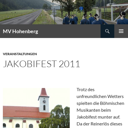
Suchen
MV Hohenberg
ZUM
PRIMÄR
INHALT
MENÜ
SPRINGEN
VERANSTALTUNGEN
JAKOBIFEST 2011
Trotz des
unfreundlichen Wetters
spielten die Böhmischen
Musikanten beim
Jakobifest munter auf.
Da der Reinerlös dieses